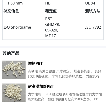
1.60 mm
HB
UL 94
补充信息
额定值
测试方法
PBT,
GHMPR,
ISO Shortname
ISO 7792
09-020,
MD17
其他产品
增韧PBT
高韧性 高冲击强度 尺寸稳定。 蠕变趋势低。 良好
的抗冲击强度。 非常低的热膨胀系数。 对酸具有良
好的耐化学性 对氯和腐蚀剂具有出色的耐受性。 具
有较低的汽油渗透性和出色的气体阻隔性。 非常好
耐高温加纤PBT
的电性能 非常低的吸湿性。 良好的粘合和焊接能力
力学性能： PBT 经过玻璃纤维增强改性后的力学性
能大幅提高，如拉伸强度可提高150％之多。 PBT
的耐蠕变性优异。 PBT 力学性能受温度的影响比较