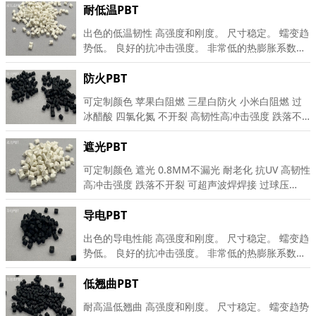
小，高温下尺寸稳定性十分优良，可用于高温受力结
耐低温PBT
构制件。 热学性能： PBT 经过玻璃纤维增强改性后
出色的低温韧性 高强度和刚度。 尺寸稳定。 蠕变趋
的热变形温度可提高280%之多，在塑料中数增加幅
势低。 良好的抗冲击强度。 非常低的热膨胀系数。
度最大。在热塑性工程塑料中，增强 PBT 的线膨胀
对酸具有良好的耐化学性 对氯和腐蚀剂具有出色的
系数最小。
耐受性。 具有较低的汽油渗透性和出色的气体阻隔
防火PBT
性。 非常好的电性能 非常低的吸湿性。 良好的粘合
可定制颜色 苹果白阻燃 三星白防火 小米白阻燃 过
和焊接能力
冰醋酸 四氯化氮 不开裂 高韧性高冲击强度 跌落不
开裂 可超声波焊焊接 过球压125℃ 超高的防火性能
高达UL 0.8MM 94-V0 高CTI等级 灼热丝960℃
遮光PBT
可定制颜色 遮光 0.8MM不漏光 耐老化 抗UV 高韧性
高冲击强度 跌落不开裂 可超声波焊焊接 过球压
125℃ 超高的防火性能 高达UL 0.8MM 94-V0 高CTI
等级 灼热丝960℃
导电PBT
出色的导电性能 高强度和刚度。 尺寸稳定。 蠕变趋
势低。 良好的抗冲击强度。 非常低的热膨胀系数。
对酸具有良好的耐化学性 对氯和腐蚀剂具有出色的
耐受性。 具有较低的汽油渗透性和出色的气体阻隔
低翘曲PBT
性。 非常好的电性能 非常低的吸湿性。 良好的粘合
耐高温低翘曲 高强度和刚度。 尺寸稳定。 蠕变趋势
和焊接能力