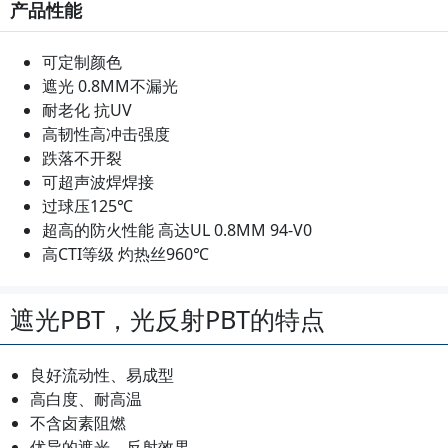
产品性能
可定制颜色
遮光 0.8MM不漏光
耐老化 抗UV
高韧性高冲击强度
跌落不开裂
可超声波焊焊接
过球压125℃
超高的防火性能 高达UL 0.8MM 94-V0
高CTI等级 灼热丝960℃
遮光PBT，光反射PBT的特点
良好流动性、易成型
高白度、耐高温
不含卤素阻燃
优异的遮光、反射效果