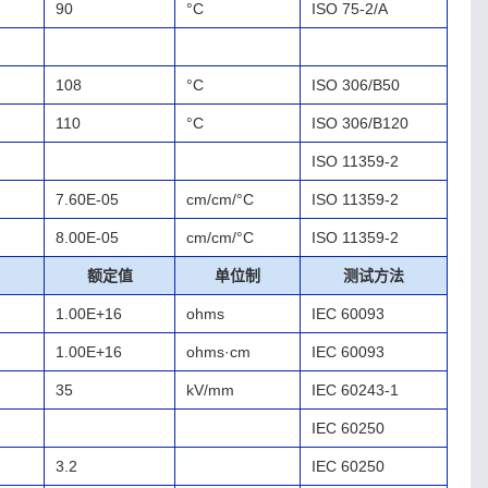
90
°C
ISO 75-2/A
108
°C
ISO 306/B50
110
°C
ISO 306/B120
ISO 11359-2
7.60E-05
cm/cm/°C
ISO 11359-2
8.00E-05
cm/cm/°C
ISO 11359-2
额定值
单位制
测试方法
1.00E+16
ohms
IEC 60093
1.00E+16
ohms·cm
IEC 60093
35
kV/mm
IEC 60243-1
IEC 60250
3.2
IEC 60250