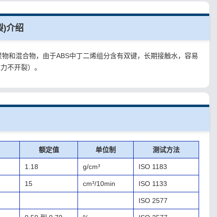
裂)介绍
烯共聚物和混合物，由于ABS中丁二烯组分含有双键，长期接触水，容易
应力不开裂）。
额定值
单位制
测试方法
1.18
g/cm³
ISO 1183
15
cm³/10min
ISO 1133
ISO 2577