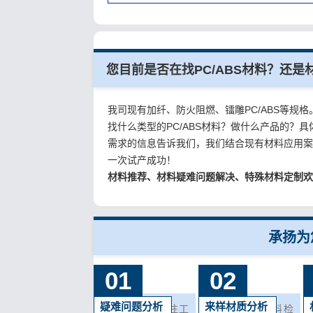
您目前是否在找PC/ABS材料？还
我司现有加纤、防火阻燃、镭雕PC/ABS等规格
找什么类型的PC/ABS材料？做什么产品的
需求的信息告诉我们，我们结合现有材料应用
一次试产成功！
材料推荐、材料疑难问题解决、特殊材料定制
承扬为
01
02
疑难问题分析
来样材质分析
我们10+年来专注工
我司有各种材料检