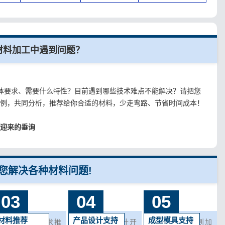
是材料加工中遇到问题？
。
？具体要求、需要什么特性？目前遇到哪些技术难点不能解决？请把您
案例，共同分析，推荐给你合适的材料，少走弯路、节省时间成本！
欢迎来的垂询
您解决各种材料问题!
03
04
05
材料推荐
产品设计支持
成型模具支持
可根据客户需求推
在您产品在设计开
您在生产中遇到加