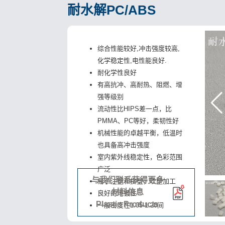
耐水解PC/ABS
综合性能较好,冲击强度较高,
化学稳定性,电性能良好.
耐化学性良好
有高抗冲、高耐热、阻燃、增
强等级别
流动性比HIPS差一点，比
PMMA、PC等好，柔韧性好
机械性能的卓越平衡，低温时
也具备高冲击强度
室内紫外线稳定性，色彩范围
广泛
与我们联系获得更多
易于注塑和挤塑，吹塑加工
材料信息
良好的电镀性
Plastic Products
一般密度在1.05-1.20间