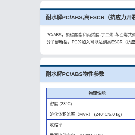
耐水解PC/ABS,高ESCR（抗应力开
PC/ABS，聚碳酸酯和丙烯腈-丁二烯-苯乙
分子键断裂，PC的加入可以达到高ESCR（抗
耐水解PC/ABS物性参数
物理性能
密度 (23°C)
溶化体积流率（MVR） (240°C/5.0 kg)
收缩率