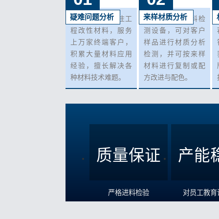
疑难问题分析
来样材质分析
我们10+年来专注工
我司有各种材料检
程改性材料，服务
测设备，可对客户
上万家终端客户，
样品进行材质分析
积累大量材料应用
检测，并可按来样
经验，擅长解决各
材料进行复制或配
种材料技术难题。
方改进与配色。
质量保证
产能
严格进料检验
对员工教育