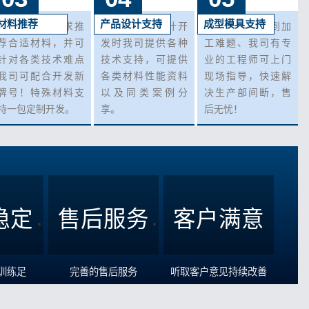
材料推荐
产品设计支持
成型模具支持
可根据客户需求推
在您产品在设计开
您在生产中遇到加
荐合适材料，并可
发时我司提供各种
工难题、我司有专
针对各类技术难点
技术支持，可提供
业的工程师可上门
我司可配合开发新
各类材料性能资料
现场指导，快速解
牌号！特殊材料支
以及同类案例分
决生产部间断，售
持一包定制开发。
享。
后无忧！
稳定
售后服务
客户满意
训练足
完善的售后服务
听取客户意见持续改善